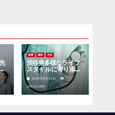
医療
歯科
渋谷
先
渋谷発多様なライフ
期
スタイルに寄り添う
日
都市型歯科検診と予
2025年8月31日
防ケア最前線
GIROLAMO