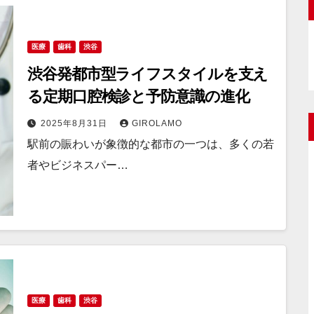
医療
歯科
渋谷
渋谷発都市型ライフスタイルを支え
る定期口腔検診と予防意識の進化
2025年8月31日
GIROLAMO
駅前の賑わいが象徴的な都市の一つは、多くの若
者やビジネスパー…
医療
歯科
渋谷