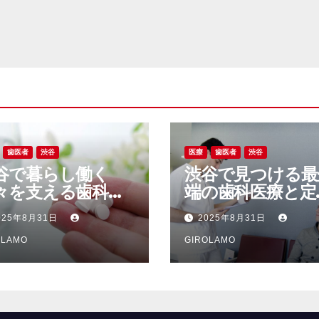
歯医者
渋谷
医療
歯医者
渋谷
谷で暮らし働く
渋谷で見つける最
々を支える歯科定
端の歯科医療と定
検診の新しい習慣
検診習慣で守る毎
025年8月31日
2025年8月31日
健康への道
の健康
OLAMO
GIROLAMO