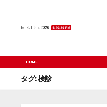
コ
ン
テ
ン
日. 8月 9th, 2026
4:40:39 PM
ツ
へ
ス
キ
ッ
HOME
プ
タグ:
検診