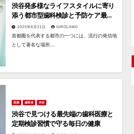
渋谷発多様なライフスタイルに寄り
添う都市型歯科検診と予防ケア最前
線
2025年8月31日
GIROLAMO
首都圏を代表する都市の一つには、流行の発信地
として著名な場所…
医療
歯医者
渋谷
渋谷で見つける最先端の歯科医療と
定期検診習慣で守る毎日の健康