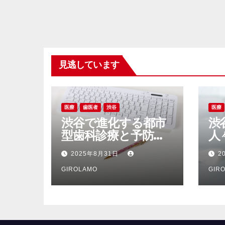
見逃しています
医療
歯医者
渋谷
医療
渋谷で進化する都市
渋
型歯科診療と予防意
人
識の新たな波
期
2025年8月31日
2
と
GIROLAMO
GIR